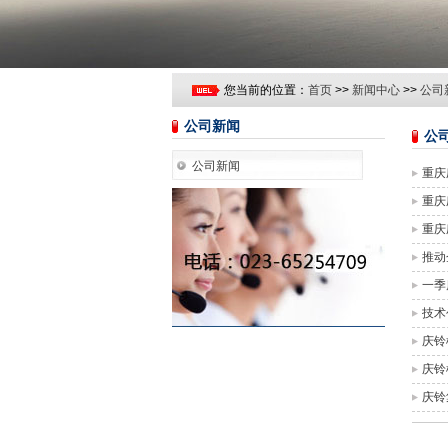
您当前的位置：
首页
>>
新闻中心
>>
公司
公司新闻
公
公司新闻
重庆
重庆
重庆
推动
一季
技术
庆铃
庆铃
庆铃