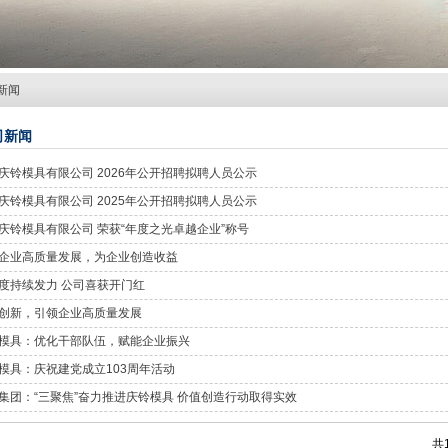
新闻
司新闻
庆铃模具有限公司 2026年公开招聘拟聘人员公示
庆铃模具有限公司 2025年公开招聘拟聘人员公示
庆铃模具有限公司 荣获“年度之光卓越企业”称号
企业高质量发展，为企业创造收益
度持续发力 公司喜获开门红
创新，引领企业高质量发展
模具：优化干部队伍，赋能企业振兴
模具：庆祝建党成立103周年活动
集团：“三聚焦”奋力推进庆铃模具 价值创造行动取得实效
共1