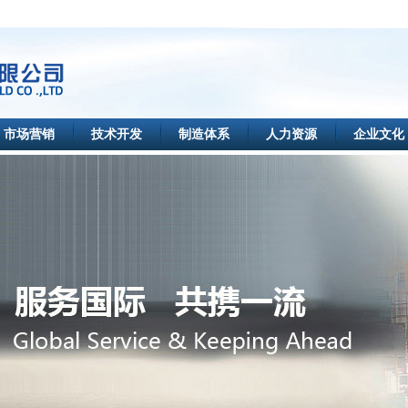
市场营销
技术开发
制造体系
人力资源
企业文化