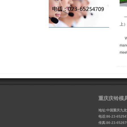
一
上
We h
manu
meet
重庆庆铃模
地址:中国重庆九
电话:86-23-65254
传真:86-23-652679