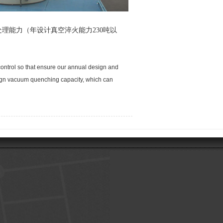
能力（年设计真空淬火能力230吨以
control so that ensure our annual design and
ign vacuum quenching capacity, which can