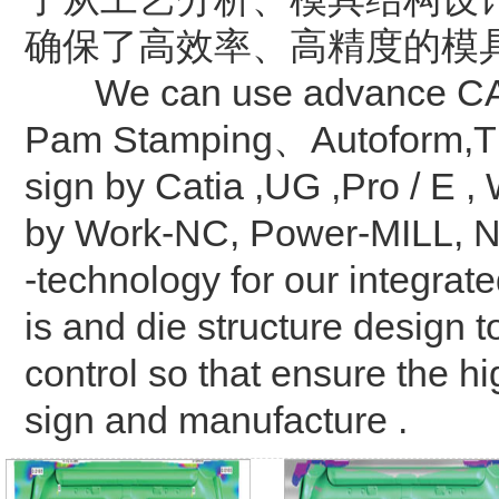
确保了高效率、高精度的模
We can use advance CAE a
Pam Stamping、Autoform,Thi
sign by Catia ,UG ,Pro / E 
by Work-NC, Power-MILL, N
-technology for our integrat
is and die structure design
control so that ensure the hi
sign and manufacture .