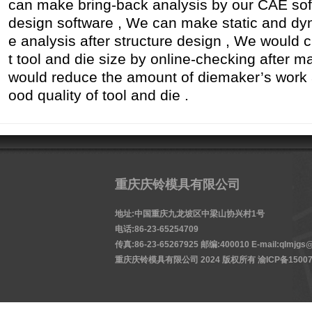
can make bring-back analysis by our CAE sof
design software , We can make static and dy
e analysis after structure design , We would 
t tool and die size by online-checking after m
would reduce the amount of diemaker’s work 
ood quality of tool and die .
重庆庆铃模具有限公司
地址:中国重庆九龙坡区中梁山协兴村1号
电话:86-23-65254709
传真:86-23-65267925 邮编:400010 E-mail:qlmjgs@
重庆庆铃模具有限公司 2024 版权所有
渝ICP备15007